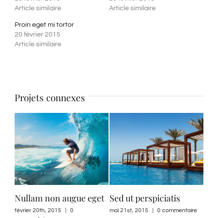
Article similaire
Article similaire
Proin eget mi tortor
20 février 2015
Article similaire
Projets connexes
get
Sed ut perspiciatis
Suspendisse lectus
facilis
mai 21st, 2015
|
0 commentaire