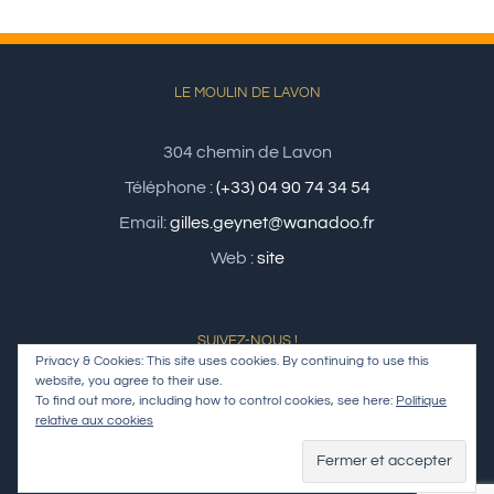
LE MOULIN DE LAVON
304 chemin de Lavon
Téléphone :
(+33) 04 90 74 34 54
Email:
gilles.geynet@wanadoo.fr
Web :
site
SUIVEZ-NOUS !
Privacy & Cookies: This site uses cookies. By continuing to use this
website, you agree to their use.
To find out more, including how to control cookies, see here:
Politique
relative aux cookies