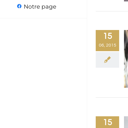
Notre page
15
06, 2015
15