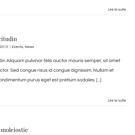
Lire la suite
citudin
, 2015
|
Events
,
News
udin Aliquam pulvinar felis auctor mauris semper, sit amet
uctor. Sed congue risus id congue dignissim. Nullam et
ondimentum purus eget est pretium sodales. [...]
Lire la suite
 moleiostie