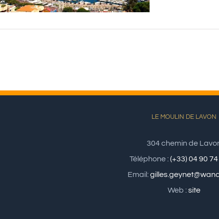
LE MOULIN DE LAVON
304 chemin de Lavo
Téléphone :
(+33) 04 90 74
Email:
gilles.geynet@wana
Web :
site