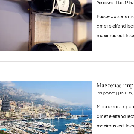
Par
geynet
|
juin 15th
Fusce quis ets mo
amet eleifend lec
maximus est. In c
Maecenas impe
Par
geynet
|
juin 15th
Maecenas imperdi
amet eleifend lec
maximus est. In c