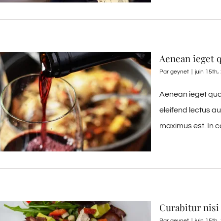
Aenean ieget
Par
geynet
|
juin 15th
Aenean ieget qua
eleifend lectus a
maximus est. In c
Curabitur nisi 
Par
geynet
|
juin 15th