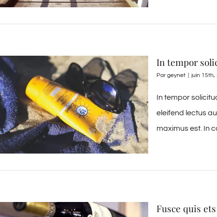
In tempor soli
Par
geynet
|
juin 15th
In tempor solicit
eleifend lectus a
maximus est. In c
Fusce quis ets