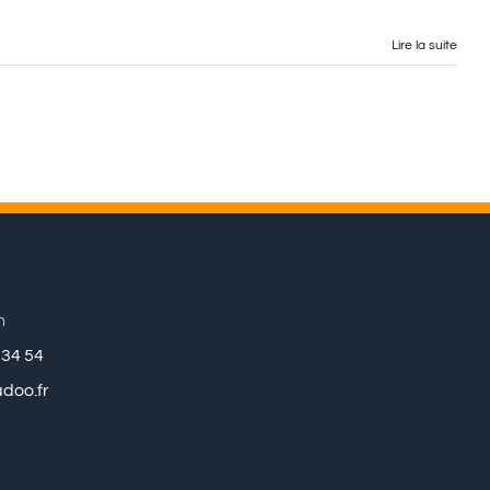
Lire la suite
n
 34 54
doo.fr