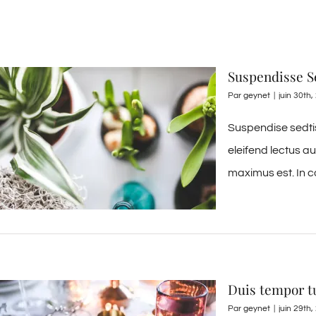
Suspendisse Se
Par
geynet
|
juin 30th
Suspendise sedtis
eleifend lectus a
maximus est. In c
Duis tempor t
Par
geynet
|
juin 29th