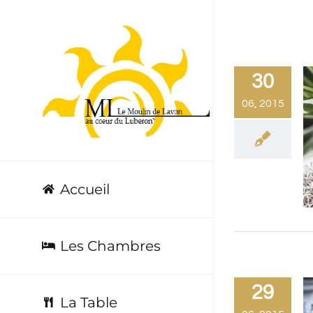
Passer
au
contenu
30
06, 2015
Accueil
Les Chambres
29
La Table