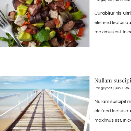
Curabitur nisi ult
eleifend lectus a
maximus est. In c
Nullam suscip
Par
geynet
|
juin 15th
Nullam suscipit m
eleifend lectus a
maximus est. In c