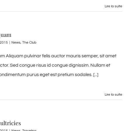
Lire la suite
 quam
, 2015
|
News
,
The Club
m Aliquam pulvinar felis auctor mauris semper, sit amet
uctor. Sed congue risus id congue dignissim. Nullam et
ondimentum purus eget est pretium sodales. [...]
Lire la suite
ultricies
, 2015
|
News
,
Traveling