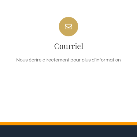
Nous écrire directement
Courriel
Formulaire de Contact
Nous écrire directement pour plus d'information