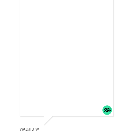
726C
30 O
WADJIB W