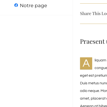
Notre page
Share This Lo
Praesent 
A
liquam 
congue 
eget est pretium
Duis metus nunc
odio neque. Morb
amet, placerat a
Aenean at bibe