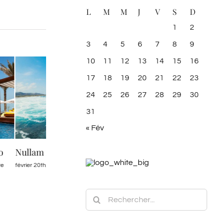
L
M
M
J
V
S
D
1
2
3
4
5
6
7
8
9
10
11
12
13
14
15
16
17
18
19
20
21
22
23
24
25
26
27
28
29
30
31
« Fév
ue eget
Sed ut perspiciatis
Suspendisse lectu
 commentaire
mai 21st, 2015
|
0 commentaire
avril 5th, 2015
|
0 comm
Rechercher: