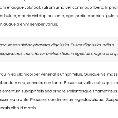
uam et augue volutpat, rutrum urna vel, commodo libero. In phare
estibulum, mauris nisl dapibus ante, eget pretium sapien ligula 
n augue a enim semper varius.
ccumsan nisl ac pharetra dignissim. Fusce dignissim, odio a
esque luctus, nunc tortor pretium felis, in egestas magna orci qu
cu in leo ullamcorper venenatis ut non tellus. Quisque nisi mass
ibendum nec, convallis non libero. Fusce convallis lectus quis
lementum suscipit felis sed ornare. Pellentesque sit amet risus 
issim eu in ante. Praesent condimentum egestas aliquet. Susp
tis nibh id mattis.