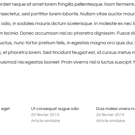
iet neque sit amet lorem fringilla pellentesque. Nam fermen
sectetur, sed porttitor lorem lobortis. Nullam vitae auctor maur
odio, in sodales mauris dictum scelerisque. In molestie ex nec l
am lacinia. Donec accumsan nisl ac pharetra dignissim. Fusce di
uctus, nunc tortor pretium felis, in egestas magna orci quis dui.
 et pharetra lorem. Sed tincidunt feugiat est, id cursus metus mo
ismod nisi egestas laoreet. Proin viverra nisl a luctus suscipit. 
 eget
Ut consequat augue odio
Duis malesi vivera ri
20 février 2015
20 février 2015
Article similaire
Article similaire