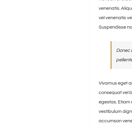
venenatis. Aliq
vel venenatis v
Suspendisse no
Donec a
pellent
Vivamus eget ar
consequat vel b
egestas. Etiam e
vestibulum dign
accumsan venena