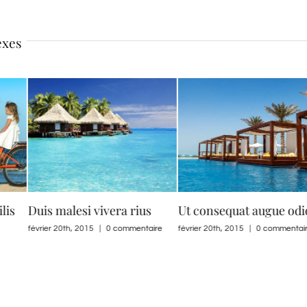
exes
vera rius
Ut consequat augue odio
Nullam non aug
0 commentaire
février 20th, 2015
|
0 commentaire
février 20th, 2015
|
0