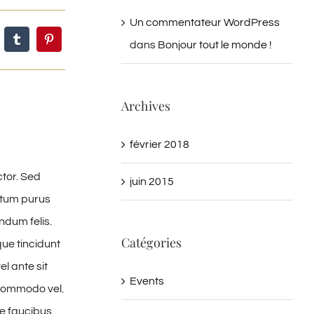
Un commentateur WordPress
dans
Bonjour tout le monde !
Archives
février 2018
ctor. Sed
juin 2015
ntum purus
ndum felis.
Catégories
ue tincidunt
el ante sit
Events
r commodo vel.
e faucibus