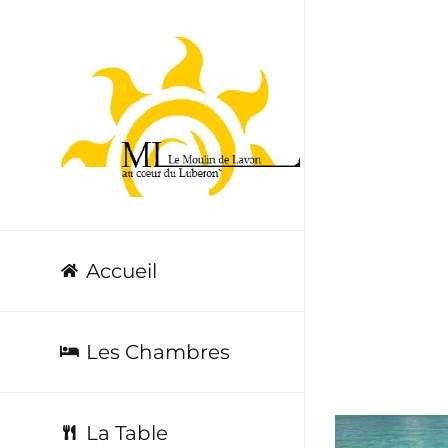
Passer
au
contenu
Proin 
Accueil
Les Chambres
La Table
View