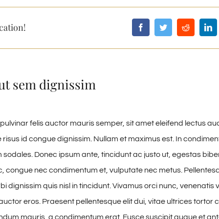
cation!
ut sem dignissim
pulvinar felis auctor mauris semper, sit amet eleifend lectus au
risus id congue dignissim. Nullam et maximus est. In condime
 sodales. Donec ipsum ante, tincidunt ac justo ut, egestas bibe
, congue nec condimentum et, vulputate nec metus. Pellentesq
i dignissim quis nisl in tincidunt. Vivamus orci nunc, venenatis v
uctor eros. Praesent pellentesque elit dui, vitae ultrices torto
ndum mauris, a condimentum erat. Fusce suscipit augue et ant