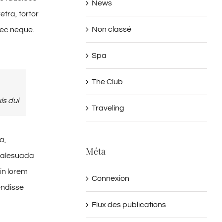
News
tra, tortor
Non classé
nec neque.
Spa
The Club
is dui
Traveling
a,
Méta
 malesuada
in lorem
Connexion
endisse
Flux des publications