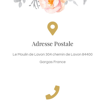
Le Moulin de Lavon
Le Moulin de Lavon 304 chemin de Lavon 84400
Adresse Postale
Gargas France
Le Moulin de Lavon 304 chemin de Lavon 84400
Haut de page
Gargas France
nous sommes là pour répondre
à vos questions