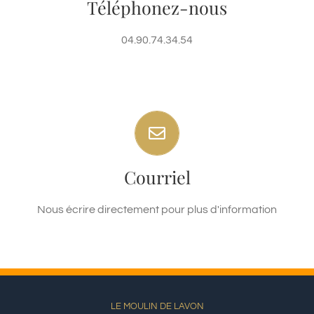
Téléphonez-nous
+33(0)4.90.74.34.54
04.90.74.34.54
Haut de Page
Nous écrire directement
Courriel
Formulaire de Contact
Nous écrire directement pour plus d'information
LE MOULIN DE LAVON