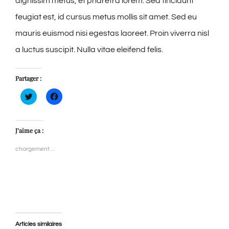
dignissim metus, et pharetra lorem. Sed tincidunt
feugiat est, id cursus metus mollis sit amet. Sed eu
mauris euismod nisi egestas laoreet. Proin viverra nisl
a luctus suscipit. Nulla vitae eleifend felis.
Partager :
Cliquez
Cliquez
pour
pour
partager
partager
sur
sur
Twitter(ouvre
Facebook(ouvre
dans
dans
J’aime ça :
une
une
nouvelle
nouvelle
fenêtre)
fenêtre)
chargement…
Articles similaires