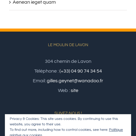
LE MOULIN DE LAVON
304 chemin de Lavon
Téléphone :
(+33) 04 90 74 34 54
Email:
gilles.geynet@wanadoo.fr
Web :
site
SUIVEZ-NOUS !
Privacy & Cookies: This site uses cookies. By continuing to use this
website, you agree to their use.
To find out more, including how to control cookies, see here:
Politique
relative aux cookies