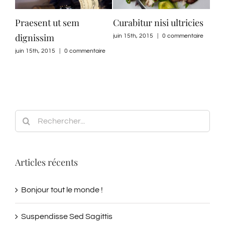
isi ultricies
Nullam suscipit massi
Suspendisse Sed Sa
|
0 commentaire
juin 15th, 2015
|
0 commentaire
juin 30th, 2015
|
0 comme
Rechercher:
Articles récents
Bonjour tout le monde !
Suspendisse Sed Sagittis