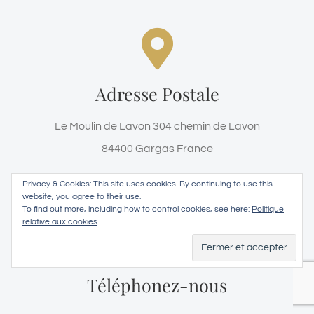
Le Moulin de Lavon
Le Moulin de Lavon 304 chemin de Lavon
Adresse Postale
84400 Gargas France
Le Moulin de Lavon 304 chemin de Lavon
Haut de page
84400 Gargas France
Privacy & Cookies: This site uses cookies. By continuing to use this
website, you agree to their use.
To find out more, including how to control cookies, see here:
Politique
nous sommes la pour
relative aux cookies
répondre à vos questions
Téléphonez-nous
+33(0)4.90.74.34.54