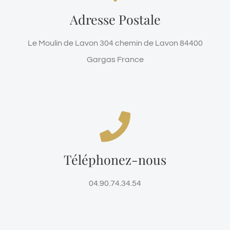
Le Moulin de Lavon 304 chemin de Lavon 84400
Adresse Postale
Gargas France
Le Moulin de Lavon 304 chemin de Lavon 84400
Haut de page
Gargas France
nous sommes la pour répondre
à vos questions
Téléphonez-nous
+33(0)4.90.74.34.54
04.90.74.34.54
Haut de Page