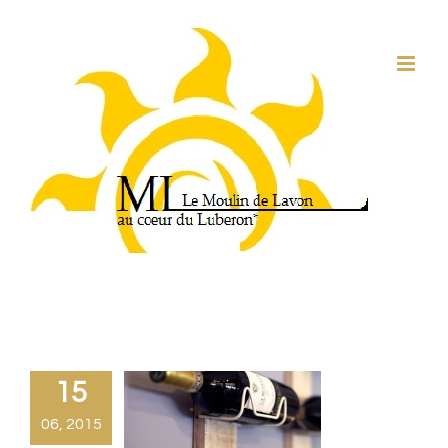
Passer
au
contenu
15
06, 2015