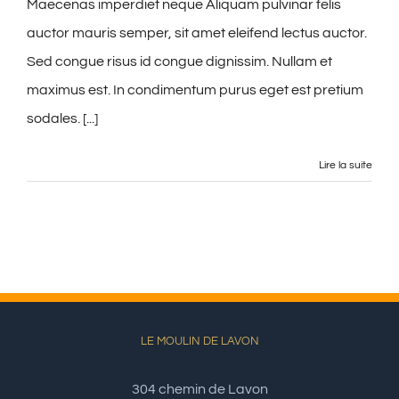
Maecenas imperdiet neque Aliquam pulvinar felis
auctor mauris semper, sit amet eleifend lectus auctor.
Sed congue risus id congue dignissim. Nullam et
maximus est. In condimentum purus eget est pretium
sodales. [...]
Lire la suite
LE MOULIN DE LAVON
304 chemin de Lavon