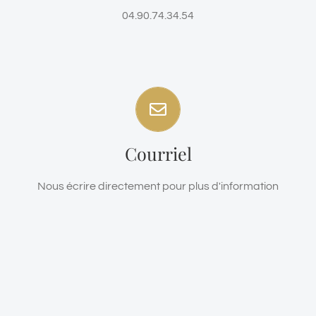
04.90.74.34.54
Haut de Page
Nous écrire directement
Courriel
Formulaire de Contact
Nous écrire directement pour plus d'information