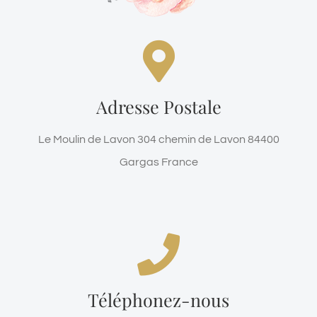
Le Moulin de Lavon
Le Moulin de Lavon 304 chemin de Lavon 84400
Adresse Postale
Gargas France
Le Moulin de Lavon 304 chemin de Lavon 84400
Haut de page
Gargas France
nous sommes la pour répondre
à vos questions
Téléphonez-nous
+33(0)4.90.74.34.54