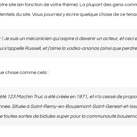
otre site (en fonction de votre thème). La plupart des gens com
tentiels du site. Vous pourriez y écrire quelque chose de ce tenan
 ! Je suis un mécanicien qui aspire à devenir un acteur, et ceci 
ui s’appelle Russell, et j’aime la vodka-ananas (ainsi que perdr
ue chose comme cela :
été 123 Machin Truc a été créée en 1971, et n’a cessé de propo
nnée. Située à Saint-Remy-en-Bouzemont-Saint-Genest-et-Isso
e toutes sortes de bidules super pour la communauté bouzemo