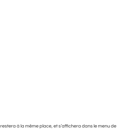
Accueil
Page d’exemple
le restera à la même place, et s’affichera dans le menu de