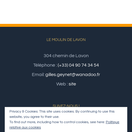
LE MOULIN DE LAVON
304 chemin de Lavon
Téléphone :
(+33) 04 90 74 34 54
Email:
gilles.geynet@wanadoo.fr
Web :
site
SUIVEZ-NOUS !
Privacy & Cookies: This site uses cookies. By continuing to use this
website, you agree to their use.
To find out more, including how to control cookies, see here:
Politique
relative aux cookies