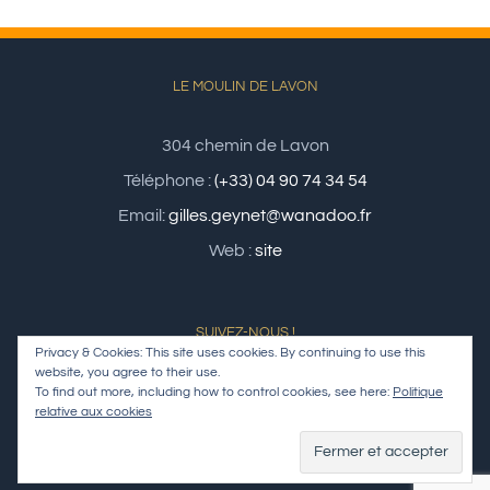
LE MOULIN DE LAVON
304 chemin de Lavon
Téléphone :
(+33) 04 90 74 34 54
Email:
gilles.geynet@wanadoo.fr
Web :
site
SUIVEZ-NOUS !
Privacy & Cookies: This site uses cookies. By continuing to use this
website, you agree to their use.
To find out more, including how to control cookies, see here:
Politique
relative aux cookies