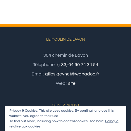
LE MOULIN DE LAVON
304 chemin de Lavon
Téléphone :
(+33) 04 90 74 34 54
Email:
gilles.geynet@wanadoo.fr
Web :
site
SUIVEZ-NOUS !
Privacy & Cookies: This site uses cookies. By continuing to use this
website, you agree to their use.
To find out more, including how to control cookies, see here:
Politique
relative aux cookies