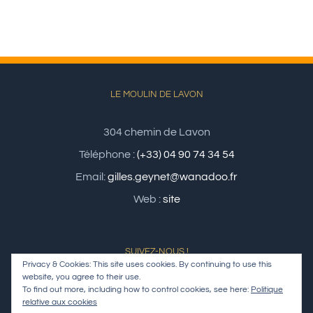
LE MOULIN DE LAVON
304 chemin de Lavon
Téléphone :
(+33) 04 90 74 34 54
Email:
gilles.geynet@wanadoo.fr
Web :
site
SUIVEZ-NOUS !
Privacy & Cookies: This site uses cookies. By continuing to use this
website, you agree to their use.
To find out more, including how to control cookies, see here:
Politique
relative aux cookies