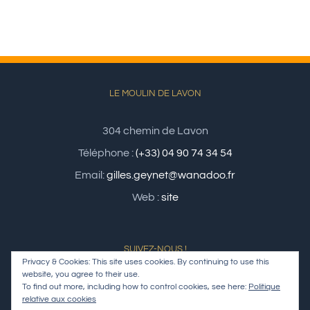
LE MOULIN DE LAVON
304 chemin de Lavon
Téléphone :
(+33) 04 90 74 34 54
Email:
gilles.geynet@wanadoo.fr
Web :
site
SUIVEZ-NOUS !
Privacy & Cookies: This site uses cookies. By continuing to use this
website, you agree to their use.
To find out more, including how to control cookies, see here:
Politique
relative aux cookies